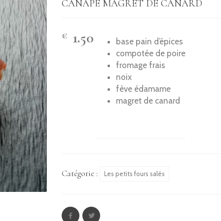
CANAPÉ MAGRET DE CANARD
1.50
€
base pain d’épices
compotée de poire
fromage frais
noix
fève édamame
magret de canard
Catégorie :
Les petits fours salés