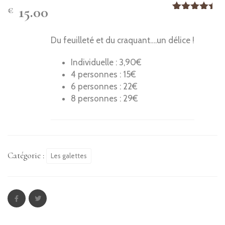
15.00
€
Noté
1
5.00
sur 5
basé
Du feuilleté et du craquant….un délice !
sur
notation
client
Individuelle : 3,90€
4 personnes : 15€
6 personnes : 22€
8 personnes : 29€
Catégorie :
Les galettes